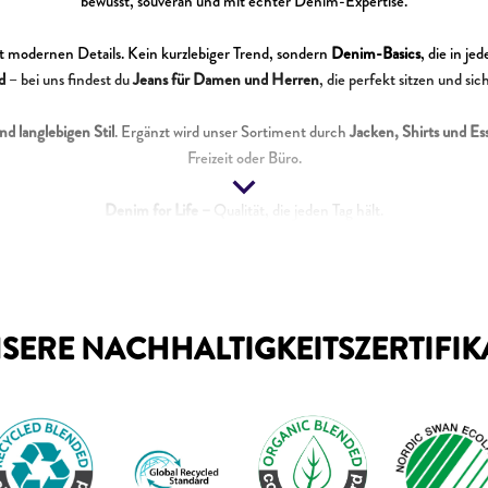
bewusst, souverän und mit echter Denim-Expertise.
t modernen Details. Kein kurzlebiger Trend, sondern
Denim-Basics
, die in j
d
– bei uns findest du
Jeans für Damen und Herren
, die perfekt sitzen und sic
nd langlebigen Stil
. Ergänzt wird unser Sortiment durch
Jacken, Shirts und Ess
Freizeit oder Büro.
Denim for Life –
Qualität, die jeden Tag hält.
SERE NACHHALTIGKEITSZERTIFIK