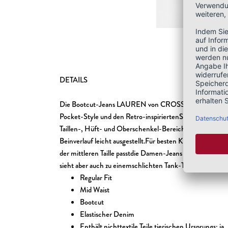
DETAILS
Die Bootcut-Jeans LAUREN von CROSSJEANS setzt auf 
Pocket-Style und den Retro-inspiriertenSchlag, der wiede
Taillen-, Hüft- und Oberschenkel-Bereich liegen die Den
Beinverlauf leicht ausgestellt.Für besten Komfort sorgt 
der mittleren Taille passtdie Damen-Jeans LAUREN herv
sieht aber auch zu einemschlichten Tank-Top super aus.
Regular Fit
Mid Waist
Bootcut
Elastischer Denim
Enthält nichttextile Teile tierischen Ursprungs: ja