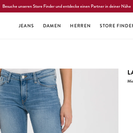
Besuche unseren Store Finder und entdecke einen Partner in deiner Nähe
JEANS
DAMEN
HERREN
STORE FINDE
L
Mid