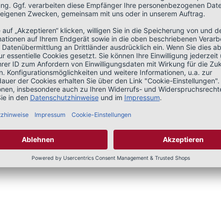
MATERIAL & PFLEGE
einen klassischen Five-
98% Baumwolle
r einmal absolut angesagtist. Im
2% Elasthan
ims eng an, ab demKnie ist der
ein stretchigerBaumwoll-Mix. Mit
orragend zuCropped-Shirts,